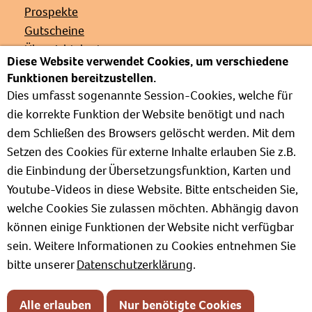
Prospekte
Gutscheine
Übersichtskarte
Diese Website verwendet Cookies, um verschiedene
Veranstaltungen
Funktionen bereitzustellen.
Presse
Dies umfasst sogenannte Session-Cookies, welche für
Links
die korrekte Funktion der Website benötigt und nach
Partnerverbände
dem Schließen des Browsers gelöscht werden. Mit dem
Barrierefrei
Setzen des Cookies für externe Inhalte erlauben Sie z.B.
Weg zur Kur
die Einbindung der Übersetzungsfunktion, Karten und
Kur- und Wellnesslexikon
Youtube-Videos in diese Website. Bitte entscheiden Sie,
Informationen zum Verband
welche Cookies Sie zulassen möchten. Abhängig davon
Positionspapiere
können einige Funktionen der Website nicht verfügbar
sein. Weitere Informationen zu Cookies entnehmen Sie
bitte unserer
Datenschutzerklärung
.
Impressum
Datenschutz
Alle erlauben
Nur benötigte Cookies