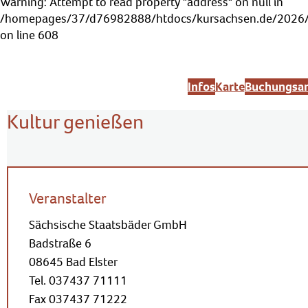
Warning
: Attempt to read property "address" on null in
/homepages/37/d76982888/htdocs/kursachsen.de/2026/s
on line
608
Infos
Karte
Buchungsan
Kultur genießen
Veranstalter
Sächsische Staatsbäder GmbH
Badstraße 6
08645 Bad Elster
Tel. 037437 71111
Fax 037437 71222