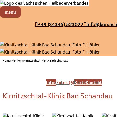
Sächsischer Heilbäderverband
Menü öffnen
+49 (34345) 523022
info@kursach
Home
Kliniken
Kirnitzschtal-Klinik Bad Schandau
Infos
Fotos (6)
Karte
Kontakt
Kirnitzschtal-Klinik Bad Schandau