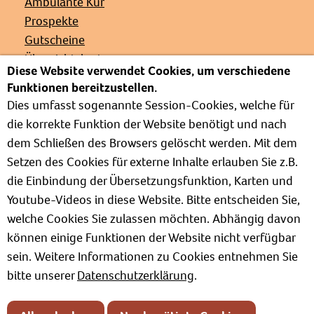
Ambulante Kur
Prospekte
Gutscheine
Übersichtskarte
Diese Website verwendet Cookies, um verschiedene
Veranstaltungen
Funktionen bereitzustellen.
Presse
Dies umfasst sogenannte Session-Cookies, welche für
Links
die korrekte Funktion der Website benötigt und nach
Partnerverbände
dem Schließen des Browsers gelöscht werden. Mit dem
Barrierefrei
Setzen des Cookies für externe Inhalte erlauben Sie z.B.
Weg zur Kur
die Einbindung der Übersetzungsfunktion, Karten und
Kur- und Wellnesslexikon
Youtube-Videos in diese Website. Bitte entscheiden Sie,
Informationen zum Verband
welche Cookies Sie zulassen möchten. Abhängig davon
Positionspapiere
können einige Funktionen der Website nicht verfügbar
sein. Weitere Informationen zu Cookies entnehmen Sie
bitte unserer
Datenschutzerklärung
.
Impressum