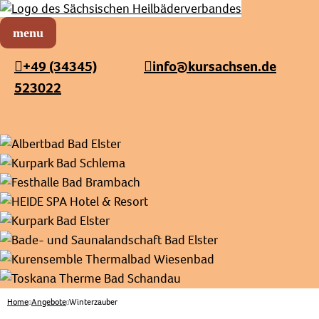
Sächsischer Heilbäderverband
Menü öffnen
+49 (34345)
info@kursachsen.de
523022
Home
Angebote
Winterzauber