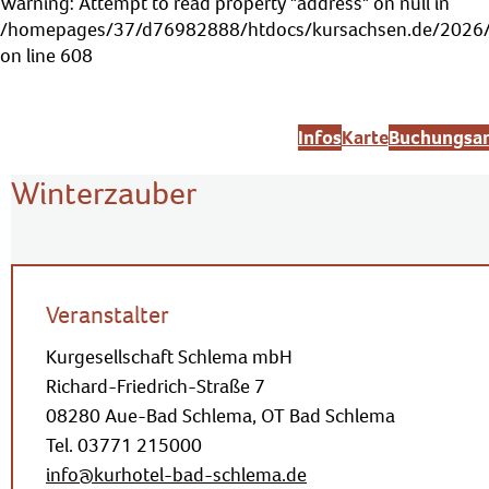
Warning
: Attempt to read property "address" on null in
/homepages/37/d76982888/htdocs/kursachsen.de/2026/s
on line
608
Infos
Karte
Buchungsan
Winterzauber
Veranstalter
Kurgesellschaft Schlema mbH
Richard-Friedrich-Straße 7
08280 Aue-Bad Schlema, OT Bad Schlema
Tel. 03771 215000
info@kurhotel-bad-schlema.de