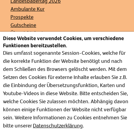
Landesbädertag 2026
Ambulante Kur
Prospekte
Gutscheine
Übersichtskarte
Diese Website verwendet Cookies, um verschiedene
Veranstaltungen
Funktionen bereitzustellen.
Presse
Dies umfasst sogenannte Session-Cookies, welche für
Links
die korrekte Funktion der Website benötigt und nach
Partnerverbände
dem Schließen des Browsers gelöscht werden. Mit dem
Barrierefrei
Setzen des Cookies für externe Inhalte erlauben Sie z.B.
Weg zur Kur
die Einbindung der Übersetzungsfunktion, Karten und
Kur- und Wellnesslexikon
Youtube-Videos in diese Website. Bitte entscheiden Sie,
Informationen zum Verband
welche Cookies Sie zulassen möchten. Abhängig davon
Positionspapiere
können einige Funktionen der Website nicht verfügbar
sein. Weitere Informationen zu Cookies entnehmen Sie
bitte unserer
Datenschutzerklärung
.