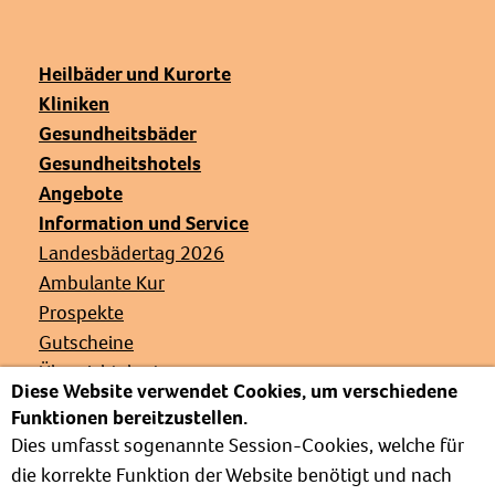
Heilbäder und Kurorte
Kliniken
Gesundheitsbäder
Gesundheitshotels
Angebote
Information und Service
Landesbädertag 2026
Ambulante Kur
Prospekte
Gutscheine
Übersichtskarte
Diese Website verwendet Cookies, um verschiedene
Veranstaltungen
Funktionen bereitzustellen.
Presse
Dies umfasst sogenannte Session-Cookies, welche für
Links
die korrekte Funktion der Website benötigt und nach
Partnerverbände