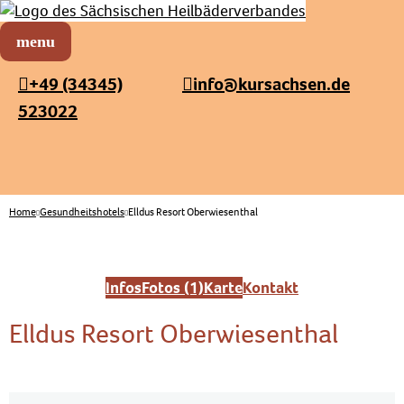
Sächsischer Heilbäderverband
Menü öffnen
+49 (34345)
info@kursachsen.de
523022
Home
Gesundheitshotels
Elldus Resort Oberwiesenthal
Infos
Fotos (1)
Karte
Kontakt
Elldus Resort Oberwiesenthal