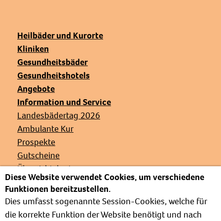
Heilbäder und Kurorte
Kliniken
Gesundheitsbäder
Gesundheitshotels
Angebote
Information und Service
Landesbädertag 2026
Ambulante Kur
Prospekte
Gutscheine
Übersichtskarte
Diese Website verwendet Cookies, um verschiedene
Veranstaltungen
Funktionen bereitzustellen.
Presse
Dies umfasst sogenannte Session-Cookies, welche für
Links
die korrekte Funktion der Website benötigt und nach