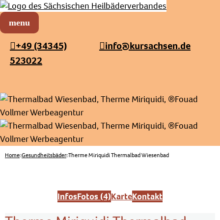
Sächsischer Heilbäderverband
Menü öffnen
+49 (34345)
info@kursachsen.de
523022
Home
Gesundheitsbäder
Therme Miriquidi Thermalbad Wiesenbad
Infos
Fotos (4)
Karte
Kontakt