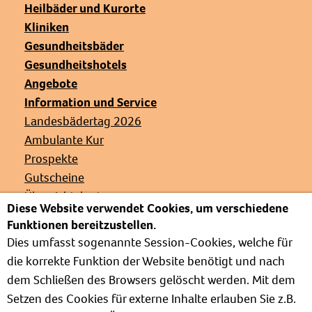
Heilbäder und Kurorte
Kliniken
Gesundheitsbäder
Gesundheitshotels
Angebote
Information und Service
Landesbädertag 2026
Ambulante Kur
Prospekte
Gutscheine
Übersichtskarte
Diese Website verwendet Cookies, um verschiedene
Veranstaltungen
Funktionen bereitzustellen.
Presse
Dies umfasst sogenannte Session-Cookies, welche für
Links
die korrekte Funktion der Website benötigt und nach
Partnerverbände
dem Schließen des Browsers gelöscht werden. Mit dem
Barrierefrei
Setzen des Cookies für externe Inhalte erlauben Sie z.B.
Weg zur Kur