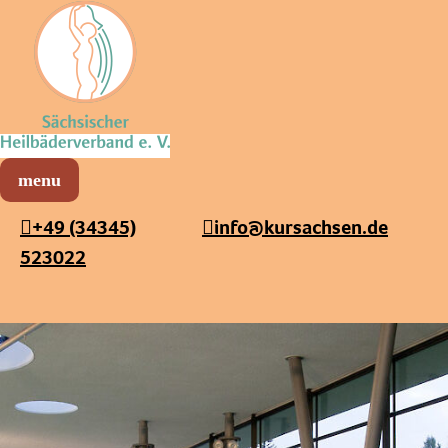
Sächsischer Heilbäderverband
Menü öffnen
+49 (34345)
info@kursachsen.de
523022