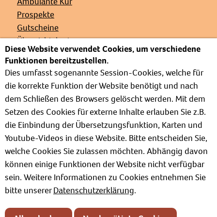
Ambulante Kur
Prospekte
Gutscheine
Übersichtskarte
Diese Website verwendet Cookies, um verschiedene
Veranstaltungen
Funktionen bereitzustellen.
Presse
Dies umfasst sogenannte Session-Cookies, welche für
Links
die korrekte Funktion der Website benötigt und nach
Partnerverbände
dem Schließen des Browsers gelöscht werden. Mit dem
Barrierefrei
Setzen des Cookies für externe Inhalte erlauben Sie z.B.
Weg zur Kur
die Einbindung der Übersetzungsfunktion, Karten und
Kur- und Wellnesslexikon
Youtube-Videos in diese Website. Bitte entscheiden Sie,
Informationen zum Verband
welche Cookies Sie zulassen möchten. Abhängig davon
Positionspapiere
können einige Funktionen der Website nicht verfügbar
sein. Weitere Informationen zu Cookies entnehmen Sie
bitte unserer
Datenschutzerklärung
.
Impressum