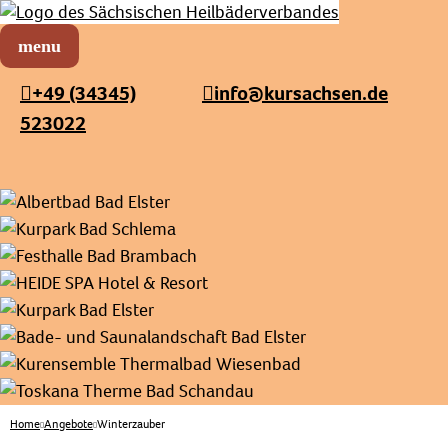
Sächsischer Heilbäderverband
Menü öffnen
+49 (34345)
info@kursachsen.de
523022
Home
Angebote
Winterzauber