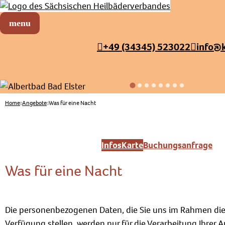
Sächsischer Heilbäderverband
Menü öffnen
+49 (34345) 523022
info@
Home
Angebote
Was für eine Nacht
Infos
Karte
Buchungsanfrage
Was für eine Nacht
Die personenbezogenen Daten, die Sie uns im Rahmen die
Verfügung stellen, werden nur für die Verarbeitung Ihrer A