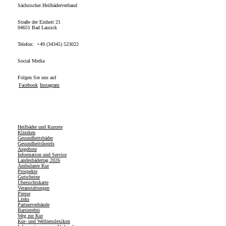
Sächsischer Heilbäderverband
Straße der Einheit 21
04651 Bad Lausick
Telefon: +49 (34345) 523022
Social Media
Folgen Sie uns auf
Facebook
Instagram
Heilbäder und Kurorte
Kliniken
Gesundheitsbäder
Gesundheitshotels
Angebote
Information und Service
Landesbädertag 2026
Ambulante Kur
Prospekte
Gutscheine
Übersichtskarte
Veranstaltungen
Presse
Links
Partnerverbände
Barrierefrei
Weg zur Kur
Kur- und Wellnesslexikon