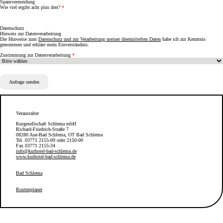
Spamvermeidung
Wie viel ergibt acht plus drei?
Datenschutz
Hinweis zur Datenverarbeitung
Die Hinweise zum
Datenschutz und zur Verarbeitung meiner übermittelten Daten
habe ich zur Kenntnis
genommen und erkläre mein Einverständnis.
Zustimmung zur Datenverarbeitung
Anfrage senden
Veranstalter
Kurgesellschaft Schlema mbH
Richard-Friedrich-Straße 7
08280 Aue-Bad Schlema, OT Bad Schlema
Tel. 03771 2155-09 oder 2150-00
Fax 03771 2155-34
info@kurhotel-bad-schlema.de
www.kurhotel-bad-schlema.de
Bad Schlema
Routenplaner