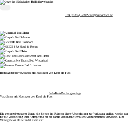
Sächsischer Heilbäderverband
Menü öffnen
+49 (34345) 523022
info@kursachsen.de
Home
Angebote
Verwöhnen mit Massagen von Kopf bis Fuss
Infos
Karte
Buchungsanfrage
Verwöhnen mit Massagen von Kopf bis Fuss
Die personenbezogenen Daten, die Sie uns im Rahmen dieser Übermittlung zur Verfügung stellen, werden nur
für die Verarbeitung Ihrer Anfrage und für die damit verbundene technische Administration verwendet. Eine
Weitergabe an Dritte findet nicht statt.