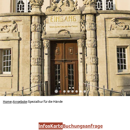
Home
Angebote
Spezialkur für die Hände
Infos
Karte
Buchungsanfrage