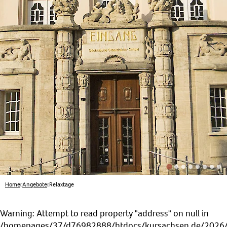
Home
Angebote
Relaxtage
Warning
: Attempt to read property "address" on null in
/homepages/37/d76982888/htdocs/kursachsen.de/2026/s