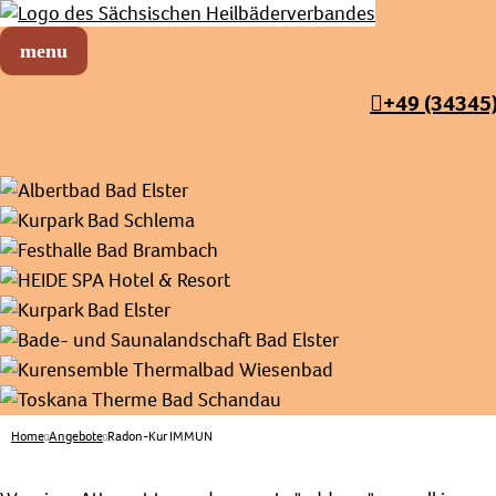
Sächsischer Heilbäderverband
Menü öffnen
+49 (34345
Home
Angebote
Radon-Kur IMMUN