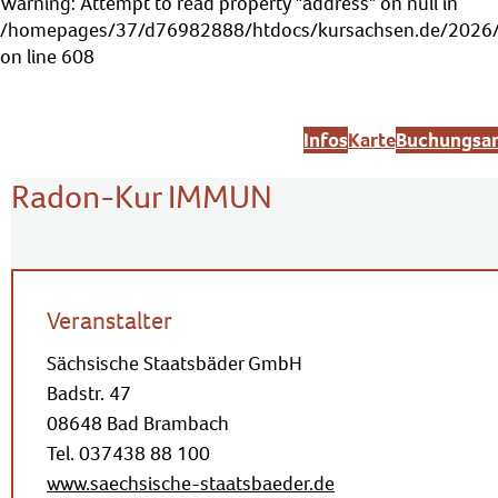
Warning
: Attempt to read property "address" on null in
/homepages/37/d76982888/htdocs/kursachsen.de/2026/s
on line
608
Infos
Karte
Buchungsan
Radon-Kur IMMUN
Veranstalter
Sächsische Staatsbäder GmbH
Badstr. 47
08648 Bad Brambach
Tel. 037438 88 100
www.saechsische-staatsbaeder.de