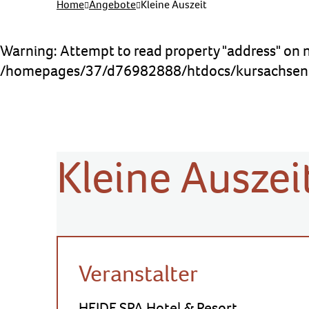
Home
Angebote
Kleine Auszeit
Warning
: Attempt to read property "address" on n
/homepages/37/d76982888/htdocs/kursachsen.
Kleine Auszei
Veranstalter
HEIDE SPA Hotel & Resort