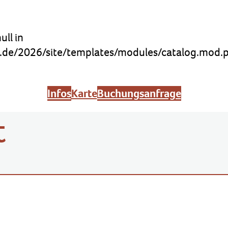
ull in
de/2026/site/templates/modules/catalog.mod.
Infos
Karte
Buchungsanfrage
t