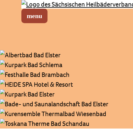
Sächsischer Heilbäderverband
Menü öffnen