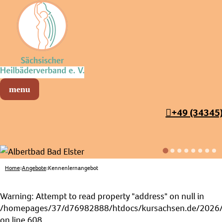
Sächsischer Heilbäderverband
Menü öffnen
+49 (34345
Home
Angebote
Kennenlernangebot
Warning
: Attempt to read property "address" on null in
/homepages/37/d76982888/htdocs/kursachsen.de/2026/s
on line
608