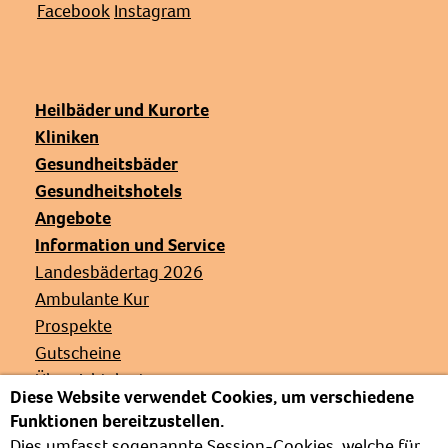
Facebook
Instagram
Heilbäder und Kurorte
Kliniken
Gesundheitsbäder
Gesundheitshotels
Angebote
Information und Service
Landesbädertag 2026
Ambulante Kur
Prospekte
Gutscheine
Übersichtskarte
Diese Website verwendet Cookies, um verschiedene
Veranstaltungen
Funktionen bereitzustellen.
Presse
Dies umfasst sogenannte Session-Cookies, welche für