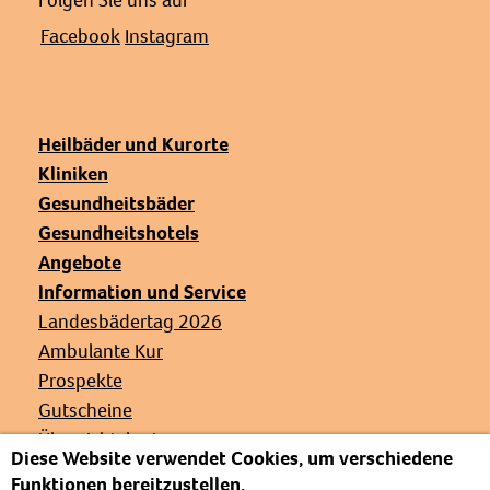
Folgen Sie uns auf
Facebook
Instagram
Heilbäder und Kurorte
Kliniken
Gesundheitsbäder
Gesundheitshotels
Angebote
Information und Service
Landesbädertag 2026
Ambulante Kur
Prospekte
Gutscheine
Übersichtskarte
Diese Website verwendet Cookies, um verschiedene
Veranstaltungen
Funktionen bereitzustellen.