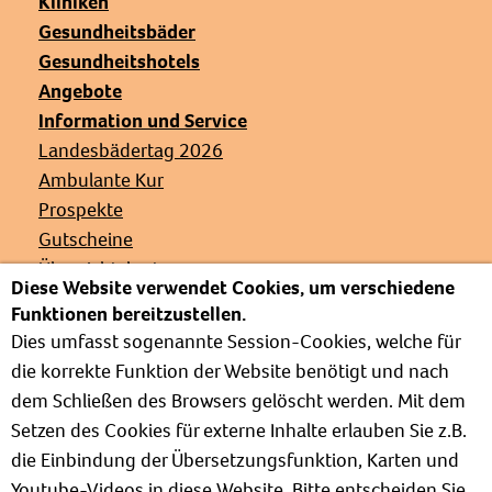
Kliniken
Gesundheitsbäder
Gesundheitshotels
Angebote
Information und Service
Landesbädertag 2026
Ambulante Kur
Prospekte
Gutscheine
Übersichtskarte
Diese Website verwendet Cookies, um verschiedene
Veranstaltungen
Funktionen bereitzustellen.
Presse
Dies umfasst sogenannte Session-Cookies, welche für
Links
die korrekte Funktion der Website benötigt und nach
Partnerverbände
dem Schließen des Browsers gelöscht werden. Mit dem
Barrierefrei
Setzen des Cookies für externe Inhalte erlauben Sie z.B.
Weg zur Kur
die Einbindung der Übersetzungsfunktion, Karten und
Kur- und Wellnesslexikon
Youtube-Videos in diese Website. Bitte entscheiden Sie,