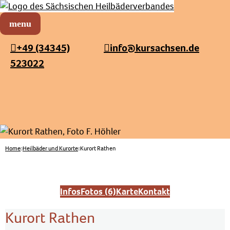
Sächsischer Heilbäderverband
Menü öffnen
+49 (34345)
info@kursachsen.de
523022
Home
Heilbäder und Kurorte
Kurort Rathen
Infos
Fotos (6)
Karte
Kontakt
Kurort Rathen