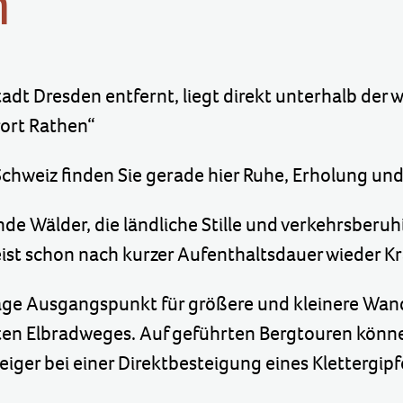
n
dt Dresden entfernt, liegt direkt unterhalb der 
rort Rathen“
Schweiz finden Sie gerade hier Ruhe, Erholung u
nde Wälder, die ländliche Stille und verkehrsber
eist schon nach kurzer Aufenthaltsdauer wieder Kr
Lage Ausgangspunkt für größere und kleinere Wand
en Elbradweges. Auf geführten Bergtouren können
eiger bei einer Direktbesteigung eines Klettergip