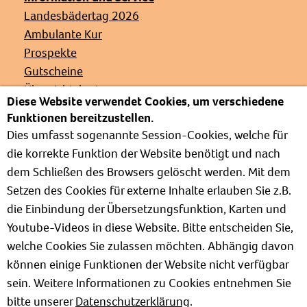
Landesbädertag 2026
Ambulante Kur
Prospekte
Gutscheine
Übersichtskarte
Diese Website verwendet Cookies, um verschiedene
Veranstaltungen
Funktionen bereitzustellen.
Presse
Dies umfasst sogenannte Session-Cookies, welche für
Links
die korrekte Funktion der Website benötigt und nach
Partnerverbände
dem Schließen des Browsers gelöscht werden. Mit dem
Barrierefrei
Setzen des Cookies für externe Inhalte erlauben Sie z.B.
Weg zur Kur
die Einbindung der Übersetzungsfunktion, Karten und
Kur- und Wellnesslexikon
Youtube-Videos in diese Website. Bitte entscheiden Sie,
Informationen zum Verband
welche Cookies Sie zulassen möchten. Abhängig davon
Positionspapiere
können einige Funktionen der Website nicht verfügbar
sein. Weitere Informationen zu Cookies entnehmen Sie
bitte unserer
Datenschutzerklärung
.