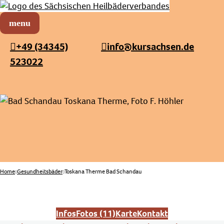
Sächsischer Heilbäderverband
Menü öffnen
+49 (34345)
info@kursachsen.de
523022
Home
Gesundheitsbäder
Toskana Therme Bad Schandau
Infos
Fotos (11)
Karte
Kontakt