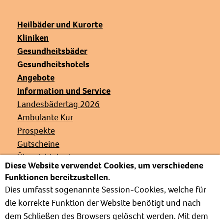
Heilbäder und Kurorte
Kliniken
Gesundheitsbäder
Gesundheitshotels
Angebote
Information und Service
Landesbädertag 2026
Ambulante Kur
Prospekte
Gutscheine
Übersichtskarte
Diese Website verwendet Cookies, um verschiedene
Veranstaltungen
Funktionen bereitzustellen.
Presse
Dies umfasst sogenannte Session-Cookies, welche für
Links
die korrekte Funktion der Website benötigt und nach
Partnerverbände
dem Schließen des Browsers gelöscht werden. Mit dem