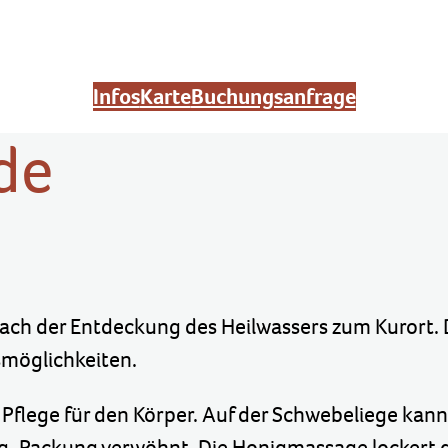
Infos
Karte
Buchungsanfrage
de
nach der Entdeckung des Heilwassers zum Kurort. 
smöglichkeiten.
 Pflege für den Körper. Auf der Schwebeliege k
nig-Packung verwöhnt. Die Honigmassage lockert 