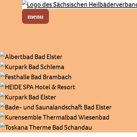
Sächsischer Heilbäderverband
Menü öffnen