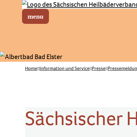
Sächsischer Heilbäderverband
Menü öffnen
Home
Information und Service
Presse
Pressemeldu
Sächsischer 