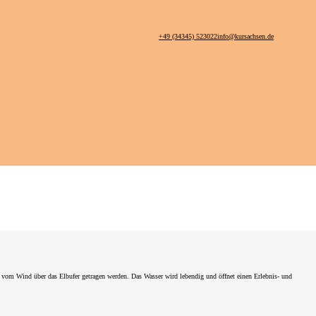
+49 (34345) 523022
info@kursachsen.de
vom Wind über das Elbufer getragen werden. Das Wasser wird lebendig und öffnet einen Erlebnis- und