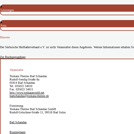
Leistungen
Preis
Hinweis
Der Sächsische Heilbäderverband e.V. ist nicht Veranstalter dieses Angebotes. Weitere Informationen erhalten 
Zur Buchungsanfrage
Veranstalter
Toskana Therme Bad Schandau
Rudolf-Sendig-Straße 8a
01814 Bad Schandau
Tel. 035022 54610
Fax. 035022 54611
http://www.toskanaworld.net
badschandau@toskana-therme.de
Firmierung:
Toskana Therme Bad Schandau GmbH
Rudolf-Gröschner-Straße 11, 99518 Bad Sulza
Bad Schandau
Routenplaner