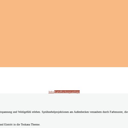
Infos
Karte
Buchungsanfrage
tspannung und Wohlgefühl erleben. Sprühnebelprojektionen am Außenbecken verzaubern durch Farbmuster, die 
nd Eintritt in die Toskana Therme.