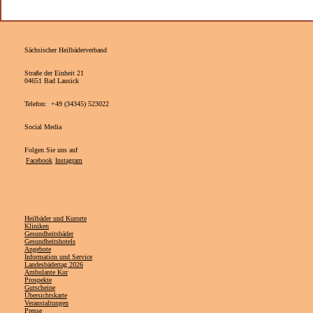
Sächsischer Heilbäderverband
Straße der Einheit 21
04651 Bad Lausick
Telefon: +49 (34345) 523022
Social Media
Folgen Sie uns auf
Facebook
Instagram
Heilbäder und Kurorte
Kliniken
Gesundheitsbäder
Gesundheitshotels
Angebote
Information und Service
Landesbädertag 2026
Ambulante Kur
Prospekte
Gutscheine
Übersichtskarte
Veranstaltungen
Presse