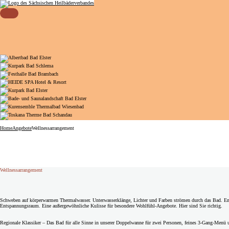
Sächsischer Heilbäderverband
Menü öffnen
Home
Angebote
Wellnessarrangement
Wellnessarrangement
Schweben auf körperwarmen Thermalwasser. Unterwasserklänge, Lichter und Farben strömen durch das Bad. En
Entspannungsraum. Eine außergewöhnliche Kulisse für besondere Wohlfühl-Angebote. Hier sind Sie richtig.
Regionale Klassiker – Das Bad für alle Sinne in unserer Doppelwanne für zwei Personen, feines 3-Gang-Menü u