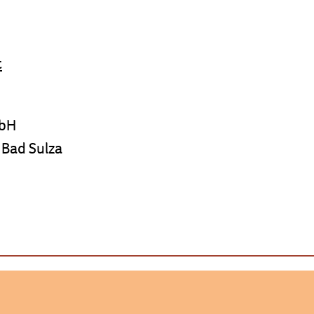
t
mbH
 Bad Sulza