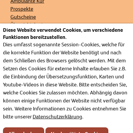
Ambulante Kur
Prospekte
Gutscheine
Übersichtskarte
Diese Website verwendet Cookies, um verschiedene
Veranstaltungen
Funktionen bereitzustellen.
Presse
Dies umfasst sogenannte Session-Cookies, welche für
Links
die korrekte Funktion der Website benötigt und nach
Partnerverbände
dem Schließen des Browsers gelöscht werden. Mit dem
Barrierefrei
Setzen des Cookies für externe Inhalte erlauben Sie z.B.
Weg zur Kur
die Einbindung der Übersetzungsfunktion, Karten und
Kur- und Wellnesslexikon
Youtube-Videos in diese Website. Bitte entscheiden Sie,
Informationen zum Verband
welche Cookies Sie zulassen möchten. Abhängig davon
Positionspapiere
können einige Funktionen der Website nicht verfügbar
sein. Weitere Informationen zu Cookies entnehmen Sie
bitte unserer
Datenschutzerklärung
.
Impressum