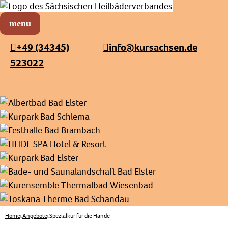
Sächsischer Heilbäderverband
Menü öffnen
+49 (34345)
info@kursachsen.de
523022
Home
Angebote
Spezialkur für die Hände