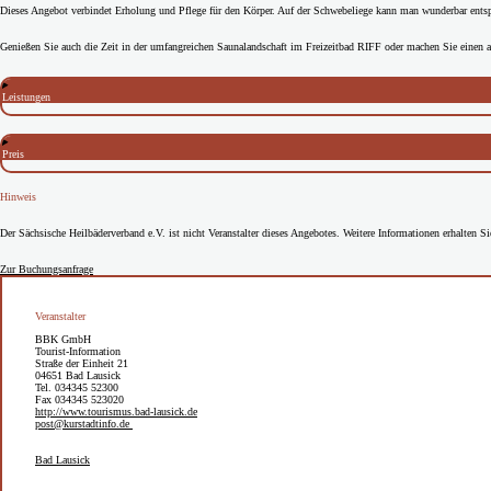
Dieses Angebot verbindet Erholung und Pflege für den Körper. Auf der Schwebeliege kann man wunderbar ents
Genießen Sie auch die Zeit in der umfangreichen Saunalandschaft im Freizeitbad RIFF oder machen Sie einen 
Leistungen
Preis
Hinweis
Der Sächsische Heilbäderverband e.V. ist nicht Veranstalter dieses Angebotes. Weitere Informationen erhalten 
Zur Buchungsanfrage
Veranstalter
BBK GmbH
Tourist-Information
Straße der Einheit 21
04651 Bad Lausick
Tel. 034345 52300
Fax 034345 523020
http://www.tourismus.bad-lausick.de
post@kurstadtinfo.de
Bad Lausick