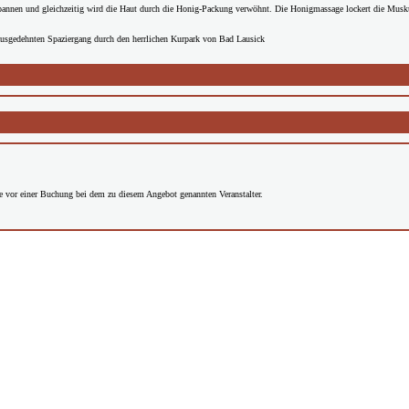
pannen und gleichzeitig wird die Haut durch die Honig-Packung verwöhnt. Die Honigmassage lockert die Musku
ausgedehnten Spaziergang durch den herrlichen Kurpark von Bad Lausick
Sie vor einer Buchung bei dem zu diesem Angebot genannten Veranstalter.