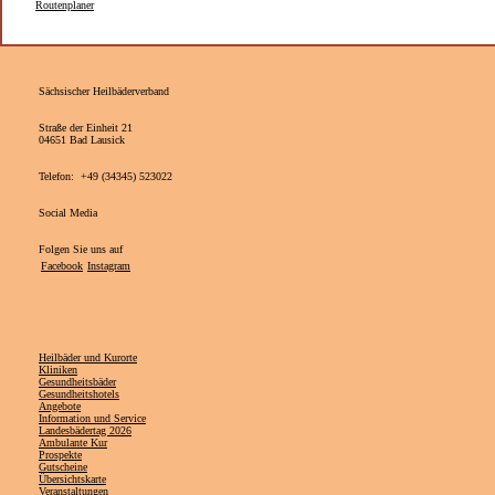
Routenplaner
Sächsischer Heilbäderverband
Straße der Einheit 21
04651 Bad Lausick
Telefon: +49 (34345) 523022
Social Media
Folgen Sie uns auf
Facebook
Instagram
Heilbäder und Kurorte
Kliniken
Gesundheitsbäder
Gesundheitshotels
Angebote
Information und Service
Landesbädertag 2026
Ambulante Kur
Prospekte
Gutscheine
Übersichtskarte
Veranstaltungen