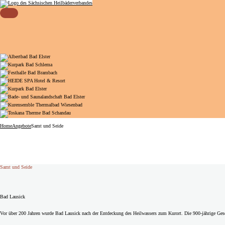
Sächsischer Heilbäderverband
Menü öffnen
Home
Angebote
Samt und Seide
Samt und Seide
Bad Lausick
Vor über 200 Jahren wurde Bad Lausick nach der Entdeckung des Heilwassers zum Kurort. Die 900-jährige Ges