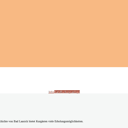
Infos
Karte
Buchungsanfrage
chichte von Bad Lausick bietet Kurgästen viele Erholungsmöglichkeiten.