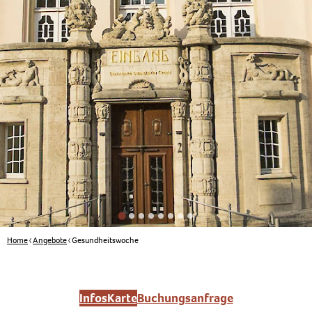
Home
Angebote
Gesundheitswoche
Infos
Karte
Buchungsanfrage